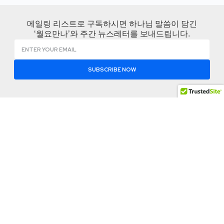
메일링 리스트로 구독하시면 하나님 말씀이 담긴
‘월요만나’와 주간 뉴스레터를 보내드립니다.
SUBSCRIBE NOW
KCBMC 소개
나눔공
함께하
간
기
KCBMC 소개
변화는 한사람에서
월요 만나
지회찾기
KCBMC 역사
시작되고 영적 재생
비즈니스
공유 자료
산은 관계를 통해 이
사역로드맵
잠언
실
어집니다.
사역팀
사역 저널
이벤트 참
신앙고백
여
Address: 1012 Mac
뉴스 레터
Arthur Drive Suite
Contact
소셜