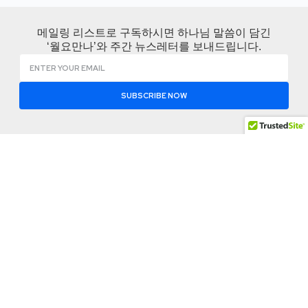
메일링 리스트로 구독하시면 하나님 말씀이 담긴
‘월요만나’와 주간 뉴스레터를 보내드립니다.
SUBSCRIBE NOW
KCBMC 소개
나눔공
함께하
간
기
KCBMC 소개
변화는 한사람에서
월요 만나
지회찾기
KCBMC 역사
시작되고 영적 재생
비즈니스
공유 자료
산은 관계를 통해 이
사역로드맵
잠언
실
어집니다.
사역팀
사역 저널
이벤트 참
신앙고백
여
Address: 1012 Mac
뉴스 레터
Arthur Drive Suite
Contact
소셜