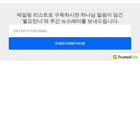
메일링 리스트로 구독하시면 하나님 말씀이 담긴
‘월요만나’와 주간 뉴스레터를 보내드립니다.
SUBSCRIBE NOW
KCBMC 소개
나눔공
함께하
간
기
KCBMC 소개
변화는 한사람에서
월요 만나
지회찾기
KCBMC 역사
시작되고 영적 재생
비즈니스
공유 자료
산은 관계를 통해 이
사역로드맵
잠언
실
어집니다.
사역팀
사역 저널
이벤트 참
신앙고백
여
Address: 1012 Mac
뉴스 레터
Arthur Drive Suite
Contact
소셜