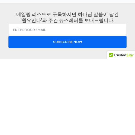
메일링 리스트로 구독하시면 하나님 말씀이 담긴
‘월요만나’와 주간 뉴스레터를 보내드립니다.
SUBSCRIBE NOW
KCBMC 소개
나눔공
함께하
간
기
KCBMC 소개
변화는 한사람에서
월요 만나
지회찾기
KCBMC 역사
시작되고 영적 재생
비즈니스
공유 자료
산은 관계를 통해 이
사역로드맵
잠언
실
어집니다.
사역팀
사역 저널
이벤트 참
신앙고백
여
Address: 1012 Mac
뉴스 레터
Arthur Drive Suite
Contact
소셜