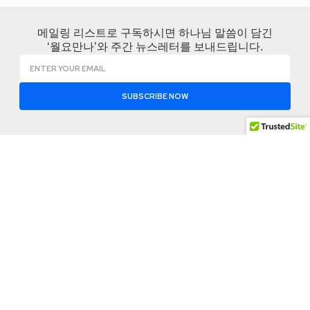
메일링 리스트로 구독하시면 하나님 말씀이 담긴
‘월요만나’와 주간 뉴스레터를 보내드립니다.
SUBSCRIBE NOW
KCBMC 소개
나눔공
함께하
간
기
KCBMC 소개
변화는 한사람에서
월요 만나
지회찾기
KCBMC 역사
시작되고 영적 재생
비즈니스
공유 자료
산은 관계를 통해 이
사역로드맵
잠언
실
어집니다.
사역팀
사역 저널
이벤트 참
신앙고백
여
Address: 1012 Mac
뉴스 레터
Arthur Drive Suite
Contact
소셜