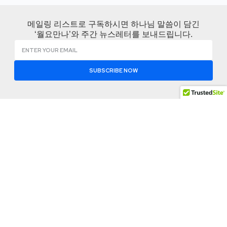
메일링 리스트로 구독하시면 하나님 말씀이 담긴
‘월요만나’와 주간 뉴스레터를 보내드립니다.
SUBSCRIBE NOW
KCBMC 소개
나눔공
함께하
간
기
KCBMC 소개
변화는 한사람에서
월요 만나
지회찾기
KCBMC 역사
시작되고 영적 재생
비즈니스
공유 자료
산은 관계를 통해 이
사역로드맵
잠언
실
어집니다.
사역팀
사역 저널
이벤트 참
신앙고백
여
Address: 1012 Mac
뉴스 레터
Arthur Drive Suite
Contact
소셜