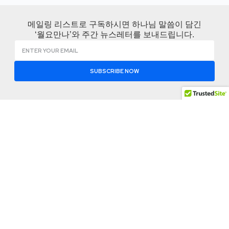
메일링 리스트로 구독하시면 하나님 말씀이 담긴
‘월요만나’와 주간 뉴스레터를 보내드립니다.
SUBSCRIBE NOW
KCBMC 소개
나눔공
함께하
간
기
KCBMC 소개
변화는 한사람에서
월요 만나
지회찾기
KCBMC 역사
시작되고 영적 재생
비즈니스
공유 자료
산은 관계를 통해 이
사역로드맵
잠언
실
어집니다.
사역팀
사역 저널
이벤트 참
신앙고백
여
Address: 1012 Mac
뉴스 레터
Arthur Drive Suite
Contact
소셜