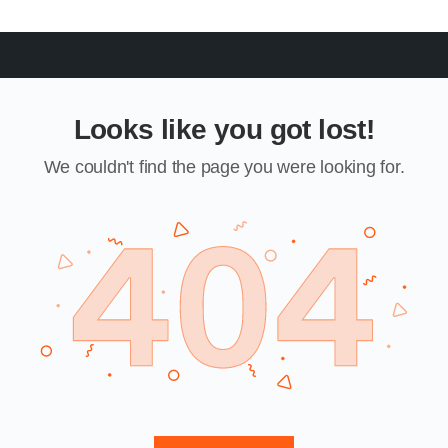
Skip to
content
KCBMC 소개
나눔공간
함께하기
Looks like you got lost!
We couldn't find the page you were looking for.
Return Home